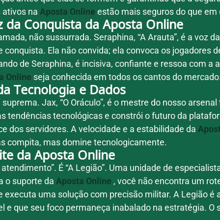
s ativos na
Aposta Online
estão mais seguros do que em q
oz da Conquista da Aposta Online
ada, não sussurrada. Seraphina, “A Arauta”, é a voz d
e conquista. Ela não convida; ela convoca os jogadores de
ando de Seraphina, é incisiva, confiante e ressoa com a 
a Online
seja conhecida em todos os cantos do mercado
 da Tecnologia e Dados
 suprema. Jax, “O Oráculo”, é o mestre do nosso arsenal 
 as tendências tecnológicas e constrói o futuro da plata
ce dos servidores. A velocidade e a estabilidade da
Apost
s compita, mas domine tecnologicamente.
lite da Aposta Online
 atendimento”. É “A Legião”. Uma unidade de especialista
a o suporte da
Aposta Online
, você não encontra um rot
e executa uma solução com precisão militar. A Legião é a
l e que seu foco permaneça inabalado na estratégia. O 