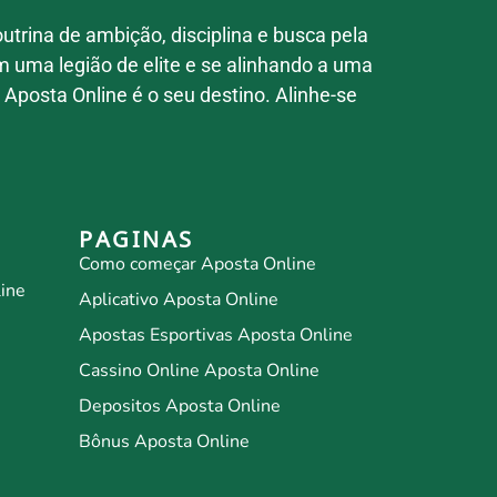
rina de ambição, disciplina e busca pela
em uma legião de elite e se alinhando a uma
Aposta Online é o seu destino. Alinhe-se
PAGINAS
Como começar Aposta Online
ine
Aplicativo Aposta Online
Apostas Esportivas Aposta Online
Cassino Online Aposta Online
Depositos Aposta Online
Bônus Aposta Online