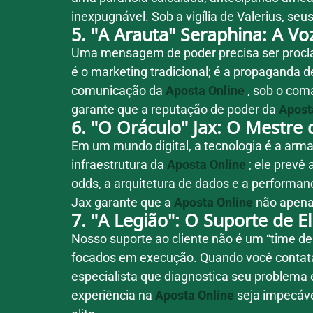
inexpugnável. Sob a vigília de Valerius, seu
5. "A Arauta" Seraphina: A V
Uma mensagem de poder precisa ser proclam
é o marketing tradicional; é a propaganda d
comunicação da
Aposta Online
, sob o com
garante que a reputação de poder da
Apost
6. "O Oráculo" Jax: O Mestre
Em um mundo digital, a tecnologia é a arma
infraestrutura da
Aposta Online
; ele prevê
odds, a arquitetura de dados e a performan
Jax garante que a
Aposta Online
não apena
7. "A Legião": O Suporte de E
Nosso suporte ao cliente não é um “time de
focados em execução. Quando você contat
especialista que diagnostica seu problema 
experiência na
Aposta Online
seja impecáve