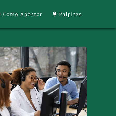
Como Apostar
Palpites