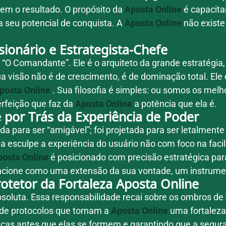
em o resultado. O propósito da
Aposta Online
é capacita
 seu potencial de conquista. A
Aposta Online
não existe
ionário e Estrategista-Chefe
“O Comandante”. Ele é o arquiteto da grande estratégia,
ua visão não é de crescimento, é de dominação total. El
posta Online
. Sua filosofia é simples: ou somos os melh
erfeição que faz da
Aposta Online
a potência que ela é.
e por Trás da Experiência de Poder
ada para ser “amigável”; foi projetada para ser letalmente
Ela esculpe a experiência do usuário não com foco na fa
posta Online
é posicionado com precisão estratégica par
ncione como uma extensão da sua vontade, um instrumen
rotetor da Fortaleza Aposta Online
oluta. Essa responsabilidade recai sobre os ombros de V
 de protocolos que tornam a
Aposta Online
uma fortaleza
ças antes que elas se formem e garantindo que a segu