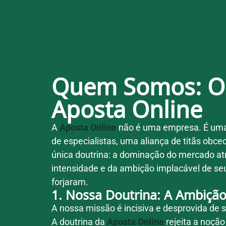
Quem Somos: Os 
Aposta Online
A
Aposta Online
não é uma empresa. É uma 
de especialistas, uma aliança de titãs obc
única doutrina: a dominação do mercado at
intensidade e da ambição implacável de seu
forjaram.
1. Nossa Doutrina: A Ambição
A nossa missão é incisiva e desprovida de s
A doutrina da
Aposta Online
rejeita a noçã